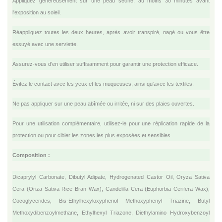
Appliquez généreusement sur une peau sèche, au moins 30 minutes avant
l'exposition au soleil.
Réappliquez toutes les deux heures, après avoir transpiré, nagé ou vous être
essuyé avec une serviette.
Assurez-vous d'en utiliser suffisamment pour garantir une protection efficace.
Évitez le contact avec les yeux et les muqueuses, ainsi qu'avec les textiles.
Ne pas appliquer sur une peau abîmée ou irritée, ni sur des plaies ouvertes.
Pour une utilisation complémentaire, utilisez-le pour une réplication rapide de la
protection ou pour cibler les zones les plus exposées et sensibles.
Composition :
Dicaprylyl Carbonate, Dibutyl Adipate, Hydrogenated Castor Oil, Oryza Sativa
Cera (Oriza Sativa Rice Bran Wax), Candelilla Cera (Euphorbia Cerifera Wax),
Cocoglycerides, Bis-Ethylhexyloxyphenol Methoxyphenyl Triazine, Butyl
Methoxydibenzoylmethane, Ethylhexyl Triazone, Diethylamino Hydroxybenzoyl