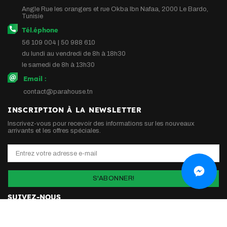
Angle Rue les orangers et rue Okba Ibn Nafaa, 2000 Le Bardo,
Tunisie
Tél.éphone
56 109 004 | 50 988 610
du lundi au vendredi de 8h à 18h30
le samedi de 8h à 13h30
Email :
contact@parahouse.tn
INSCRIPTION À LA NEWSLETTER
Inscrivez-vous pour recevoir des informations sur les nouveaux
arrivants et les offres spéciales.
S'ABONNER!
SUIVEZ-NOUS