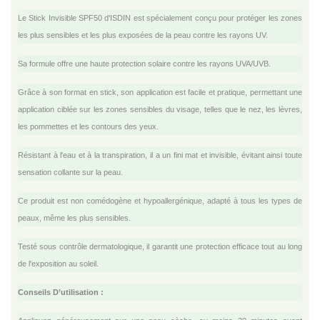
Le Stick Invisible SPF50 d'ISDIN est spécialement conçu pour protéger les zones
les plus sensibles et les plus exposées de la peau contre les rayons UV.
Sa formule offre une haute protection solaire contre les rayons UVA/UVB.
Grâce à son format en stick, son application est facile et pratique, permettant une
application ciblée sur les zones sensibles du visage, telles que le nez, les lèvres,
les pommettes et les contours des yeux.
Résistant à l'eau et à la transpiration, il a un fini mat et invisible, évitant ainsi toute
sensation collante sur la peau.
Ce produit est non comédogène et hypoallergénique, adapté à tous les types de
peaux, même les plus sensibles.
Testé sous contrôle dermatologique, il garantit une protection efficace tout au long
de l'exposition au soleil.
Conseils D’utilisation :