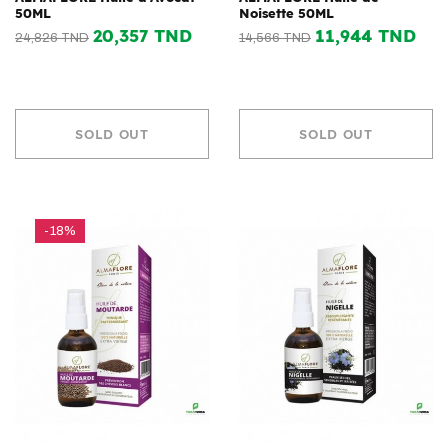
50ML
Noisette 50ML
20,357 TND
11,944 TND
24,826 TND
14,566 TND
SOLD OUT
SOLD OUT
-18%