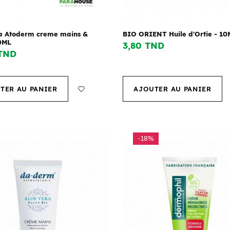
a Atoderm creme mains &
BIO ORIENT Huile d'Ortie - 10
0ML
3,80 TND
 TND
TER AU PANIER
AJOUTER AU PANIER
-18%