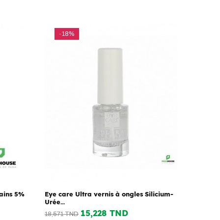
-18%
ains 5%
Eye care Ultra vernis à ongles Silicium-
Urée...
15,228 TND
18,571 TND