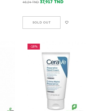
37,917 TND
46,24 TND
SOLD OUT
-18%