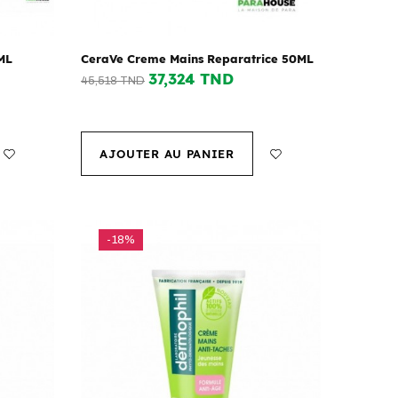
ML
CeraVe Creme Mains Reparatrice 50ML
37,324 TND
45,518 TND
AJOUTER AU PANIER
-18%