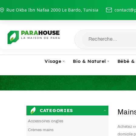
Rue Okba Ibn Nafaa 2000 Le Bardo, Tunisia
contact@
Recherche...
Visage
Bio & Naturel
Bébé &
CATEGORIES
Mains
Accessoires ongles
Achetez v
Crèmes mains
domicile p