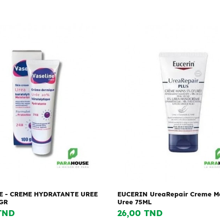
E - CREME HYDRATANTE UREE
EUCERIN UreaRepair Creme M
GR
Uree 75ML
TND
26,00 TND