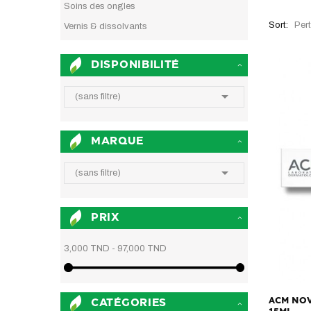
Soins des ongles
Per
Sort:
Vernis & dissolvants
DISPONIBILITÉ

(sans filtre)
MARQUE

(sans filtre)
PRIX
3,000 TND - 97,000 TND
ACM NOV
CATÉGORIES
15ML