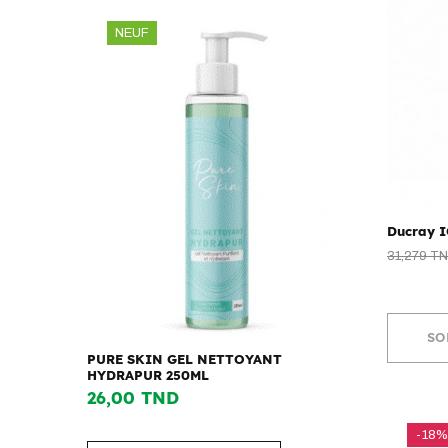
NEUF
Ducray 
31,279 T
SO
PURE SKIN GEL NETTOYANT
HYDRAPUR 250ML
26,00 TND
-18%