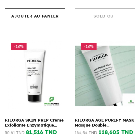
AJOUTER AU PANIER
SOLD OUT
-18%
-18%
FILORGA SKIN PREP Creme
FILORGA AGE PURIFY MASK
Exfoliante Enzymatique...
Masque Double...
81,516 TND
118,605 TND
99,41 TND
144,64 TND