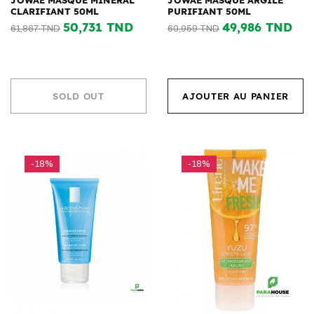
JOWAE MASQUE MINERAL
JOWAE MASQUE ARGILE
CLARIFIANT 50ML
PURIFIANT 50ML
50,731 TND
49,986 TND
61,867 TND
60,959 TND
SOLD OUT
AJOUTER AU PANIER
-18%
-18%