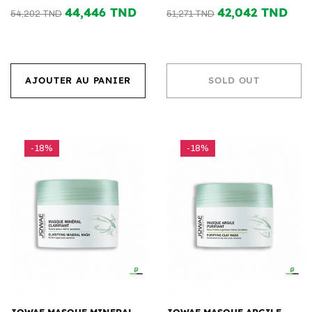
44,446 TND
42,042 TND
54,202 TND
51,271 TND
AJOUTER AU PANIER
SOLD OUT
-18%
-18%